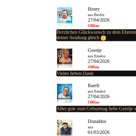
Henry
aus Berlin
27/04/2026
Offline
Herzlichen Glückwunsch zu dein Ehrenta
deiner Sendung gleich
Geertje
aus Emden
27/04/2026
Offline
Vielen lieben Dank
Baerli
aus Emden
27/04/2026
Offline
Alles gute zum Geburtstag liebe Geertje
Donaldos
aus
01/03/2026