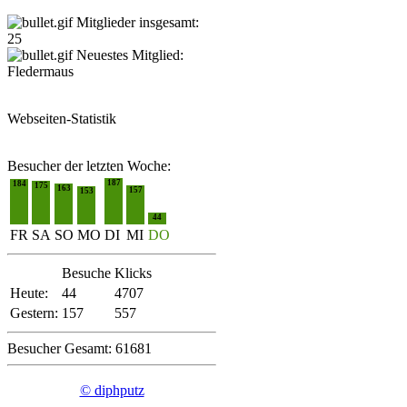
Mitglieder insgesamt:
25
Neuestes Mitglied:
Fledermaus
Webseiten-Statistik
Besucher der letzten Woche:
187
184
175
163
157
153
44
FR
SA
SO
MO
DI
MI
DO
Besuche
Klicks
Heute:
44
4707
Gestern:
157
557
Besucher Gesamt: 61681
© diphputz