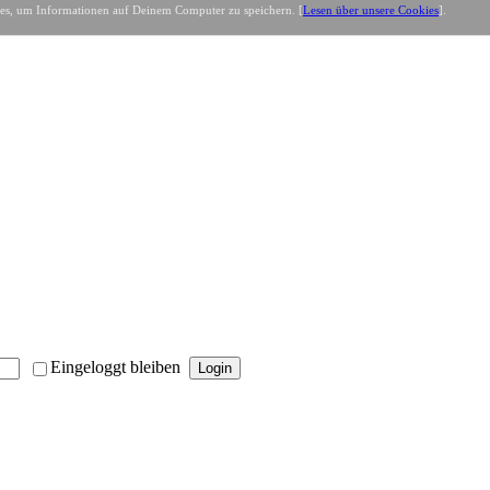
es, um Informationen auf Deinem Computer zu speichern. [
Lesen über unsere Cookies
].
Eingeloggt bleiben