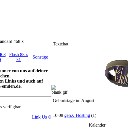
tandard 468 x
Textchat
468
Flash 88 x
Sonstige
0
31
anner von uns auf deiner
sehen,
ren Links und auch auf
-emden.de.
Geburtstage im August
s verfügbar.
10.08
genX-Hosting
(1)
Link Us ©
Kalender