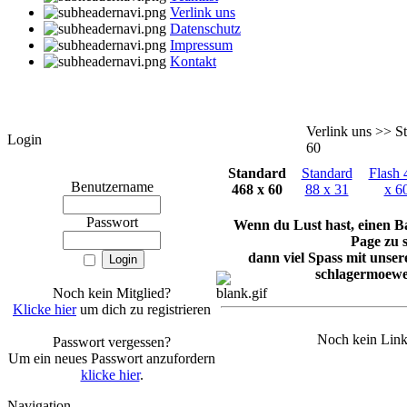
Verlink uns
Datenschutz
Impressum
Kontakt
Verlink uns >> S
Login
60
Standard
Standard
Flash 
Benutzername
468 x 60
88 x 31
x 6
Passwort
Wenn du Lust hast, einen B
Page zu 
dann viel Spass mit unse
schlagermoewe
Noch kein Mitglied?
Klicke hier
um dich zu registrieren
Noch kein Link
Passwort vergessen?
Um ein neues Passwort anzufordern
klicke hier
.
Navigation