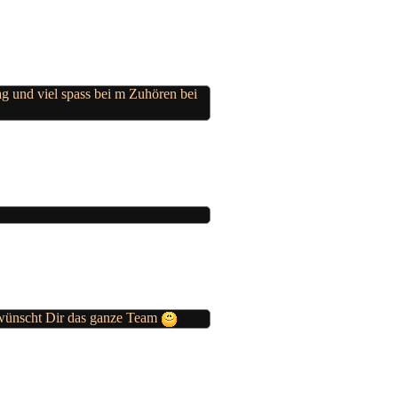
g und viel spass bei m Zuhören bei
 wünscht Dir das ganze Team