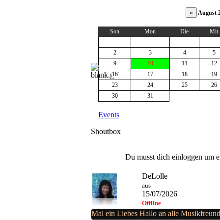
August 
Son
Mon
Die
Mit
2
3
4
5
9
10
11
12
16
17
18
19
23
24
25
26
30
31
Events
Shoutbox
Du musst dich einloggen um ei
DeLolle
aus
15/07/2026
Offline
Mal ein Liebes Hallo an alle Musikfreun